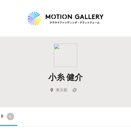
Highlight
人気のプロジェクト
新着プロジェクト
終了間近のプロジェ
小糸 健介
Feature
タグから探す
キュレーターから探す
特集から探す
東京都
Legendary
クト
0
最新達成プロジェクト
調達額が大きいプロジェクト