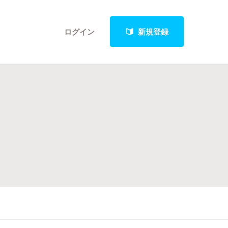
ログイン
新規登録
クト
最新進捗報告から探す