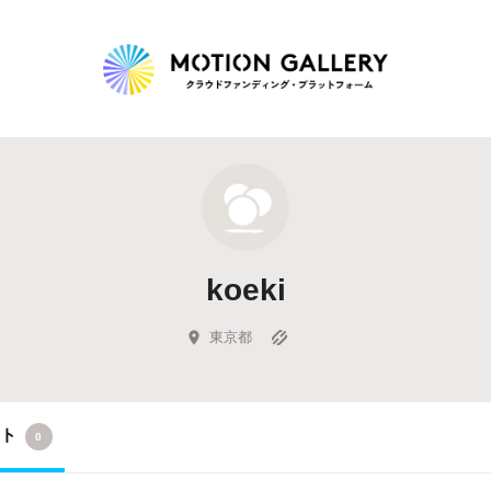
Highlight
人気のプロジェクト
新着プロジェクト
終了間近のプロジェ
koeki
Feature
タグから探す
キュレーターから探す
特集から探す
東京都
Legendary
クト
0
最新達成プロジェクト
調達額が大きいプロジェクト