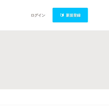
ログイン
新規登録
クト
最新進捗報告から探す