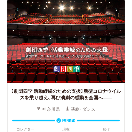
【劇団四季 活動継続のための支援】新型コロナウイル
スを乗り越え、再び演劇の感動を全国へ――
神奈川県
演劇・ダンス
FUNDED
コレクター
現在
終了