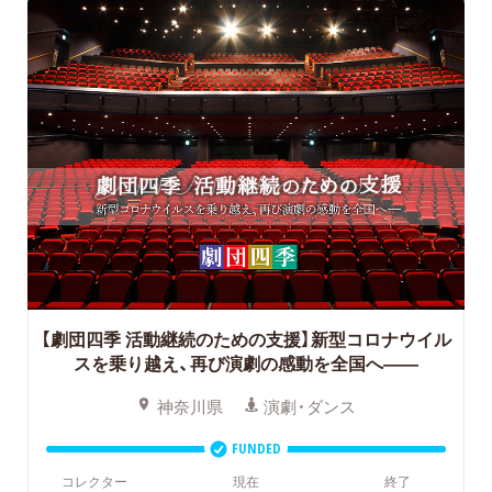
【劇団四季 活動継続のための支援】新型コロナウイル
スを乗り越え、再び演劇の感動を全国へ――
神奈川県
演劇・ダンス
FUNDED
コレクター
現在
終了