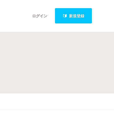
ログイン
新規登録
クト
最新進捗報告から探す