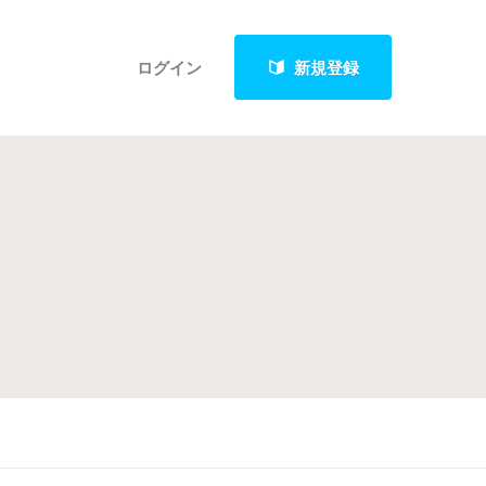
ログイン
新規登録
クト
最新進捗報告から探す