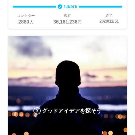
FUNDED
コレクター
現在
終了
2880
36,181,238
2020/12/31
人
円
グッドアイデアを探そう