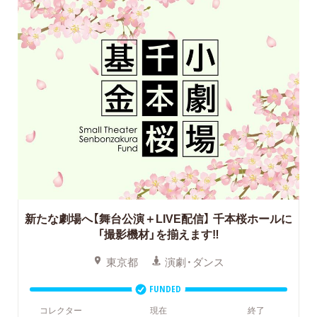
新たな劇場へ【舞台公演＋LIVE配信】
千本桜ホールに
「撮影機材」を揃えます‼
東京都
演劇・ダンス
FUNDED
コレクター
現在
終了