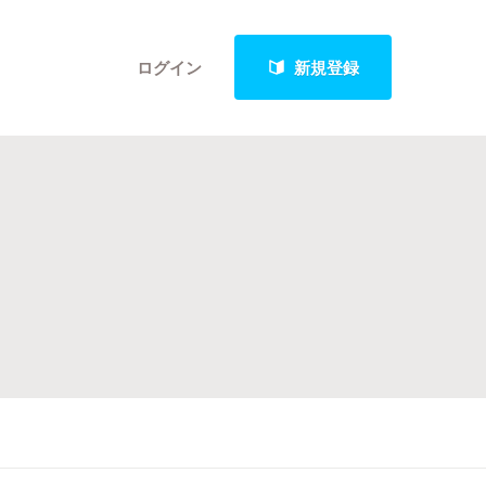
ログイン
新規登録
クト
最新進捗報告から探す