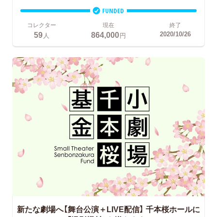
FUNDED
コレクター
現在
終了
59
864,000
2020/10/26
人
円
新たな劇場へ【舞台公演＋LIVE配信】
千本桜ホールに