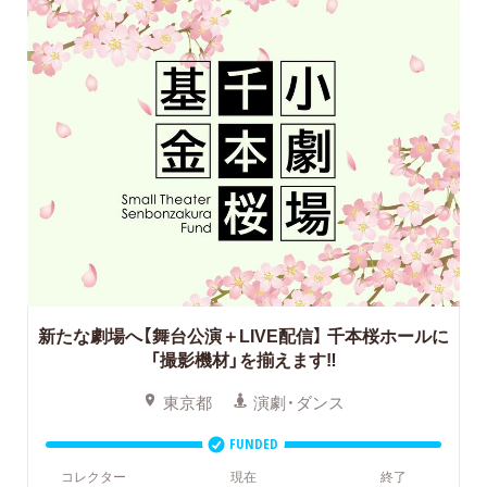
新たな劇場へ【舞台公演＋LIVE配信】
千本桜ホールに
「撮影機材」を揃えます‼
東京都
演劇・ダンス
FUNDED
コレクター
現在
終了