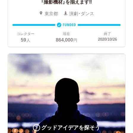
「撮影機材」を揃えます‼
東京都
演劇・ダンス
FUNDED
コレクター
現在
終了
59
864,000
2020/10/26
人
円
グッドアイデアを探そう