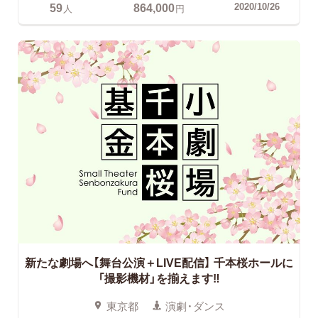
59
864,000
2020/10/26
人
円
新たな劇場へ【舞台公演＋LIVE配信】
千本桜ホールに
「撮影機材」を揃えます‼
東京都
演劇・ダンス