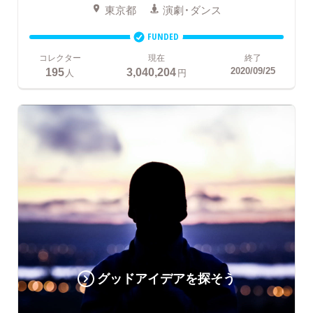
東京都
演劇・ダンス
FUNDED
コレクター
現在
終了
195
3,040,204
2020/09/25
人
円
グッドアイデアを探そう