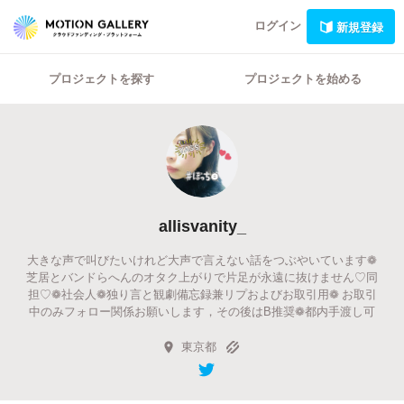
ログイン
新規登録
プロジェクトを探す
プロジェクトを始める
allisvanity_
大きな声で叫びたいけれど大声で言えない話をつぶやいています❁
芝居とバンドらへんのオタク上がりで片足が永遠に抜けません♡同
担♡❁社会人❁独り言と観劇備忘録兼リプおよびお取引用❁ お取引
中のみフォロー関係お願いします，その後はB推奨❁都内手渡し可
東京都