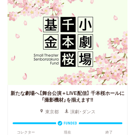
新たな劇場へ【舞台公演＋LIVE配信】
千本桜ホールに
「撮影機材」を揃えます‼
東京都
演劇・ダンス
FUNDED
コレクター
現在
終了