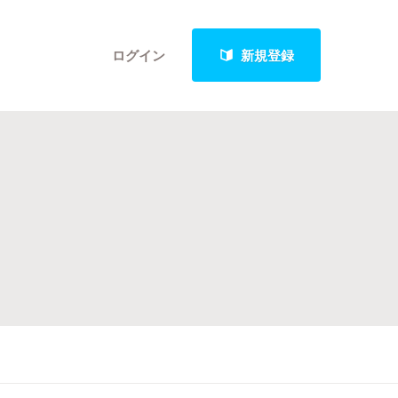
ログイン
新規登録
クト
最新進捗報告から探す