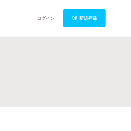
ログイン
新規登録
クト
最新進捗報告から探す