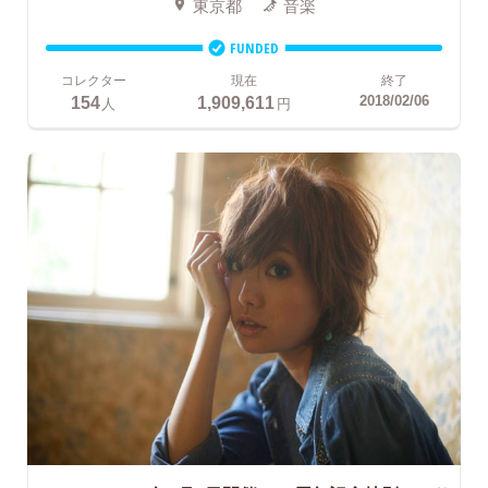
東京都
音楽
FUNDED
コレクター
現在
終了
154
1,909,611
2018/02/06
人
円