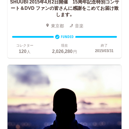
SHUUBI 2015年4月2日開催 15周年記念特別コンサ
ート＆DVD ファンの皆さんに感謝をこめてお届け致
します。
東京都
音楽
FUNDED
コレクター
現在
終了
120
2,026,280
2015/03/31
人
円