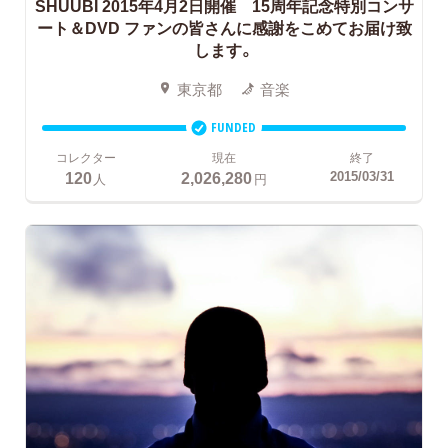
SHUUBI 2015年4月2日開催 15周年記念特別コンサ
ート＆DVD ファンの皆さんに感謝をこめてお届け致
します。
東京都
音楽
FUNDED
コレクター
現在
終了
120
2,026,280
2015/03/31
人
円