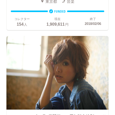
東京都
音楽
FUNDED
コレクター
現在
終了
154
1,909,611
2018/02/06
人
円