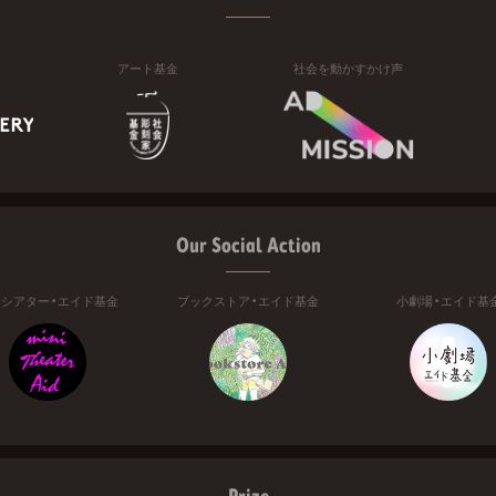
アート基金
社会を動かすかけ声
Our Social Action
ニシアター・エイド基金
ブックストア・エイド基金
小劇場・エイド基