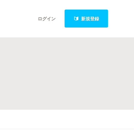
ログイン
新規登録
クト
最新進捗報告から探す