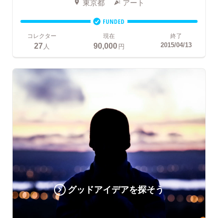
東京都
アート
FUNDED
コレクター
現在
終了
27
90,000
2015/04/13
人
円
グッドアイデアを探そう