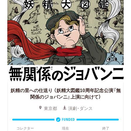
妖精の里への仕送り
（妖精大図鑑10周年記念公演『無
関係のジョバンニ』上演に向けて）
東京都
演劇・ダンス
FUNDED
コレクター
現在
終了