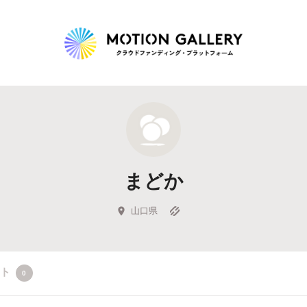
Highlight
人気のプロジェクト
新着プロジェクト
終了間近のプロジェ
まどか
Feature
タグから探す
キュレーターから探す
特集から探す
山口県
Legendary
クト
0
最新達成プロジェクト
調達額が大きいプロジェクト