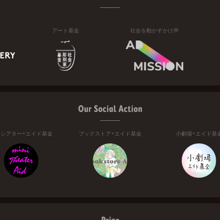
アート基金
社会を動かすかけ声
Our Social Action
ニシアター・エイド基金
ブックストア・エイド基金
小劇場・エイド基