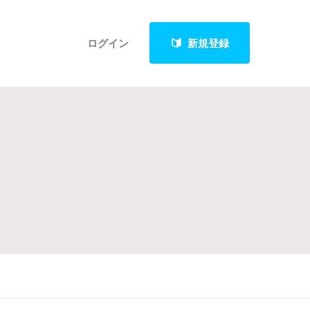
ログイン
新規登録
クト
最新進捗報告から探す