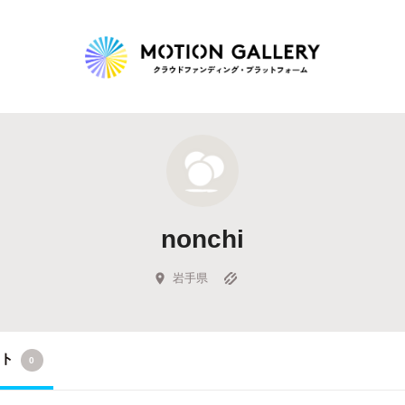
Highlight
人気のプロジェクト
新着プロジェクト
終了間近のプロジェ
nonchi
Feature
タグから探す
キュレーターから探す
特集から探す
岩手県
Legendary
クト
0
最新達成プロジェクト
調達額が大きいプロジェクト