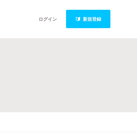
ログイン
新規登録
クト
最新進捗報告から探す