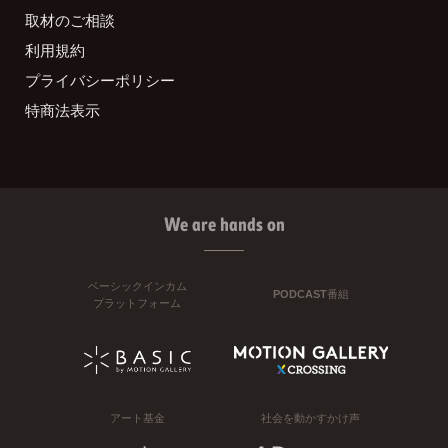
取材のご相談
利用規約
プライバシーポリシー
特商法表示
We are hands on
ベーシックインカム
PODCAST番組
プラットフォーム
アート基金
社会を動かすかけ声