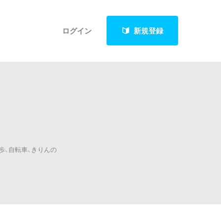
ログイン
新規登録
クト
歩、自転車、きりんの
最新進捗報告から探す