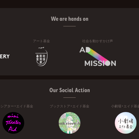
We are hands on
アート基金
社会を動かすかけ声
Our Social Action
ニシアター・エイド基金
ブックストア・エイド基金
小劇場・エイド基