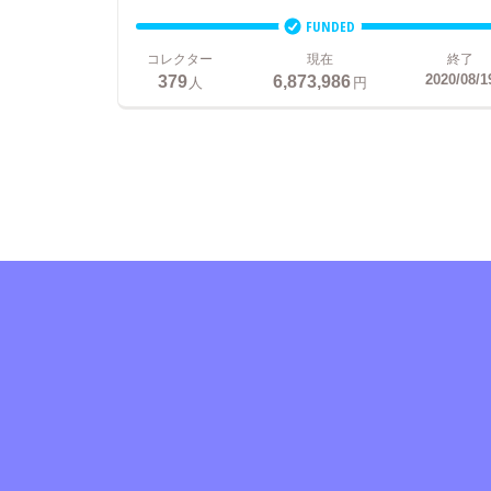
FUNDED
コレクター
現在
終了
379
6,873,986
2020/08/1
人
円