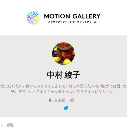
Highlight
人気のプロジェクト
新着プロジェクト
終了間近のプロジェ
中村 綾子
Feature
犬になりたい。食べてるときがしあわせ。特に粉系♡たべもの以外では夏、散
タグから探す
キュレーターから探す
特集から探す
柄がすき。かっこよくキャッチボールができるようになりたい。
東京都
Legendary
最新達成プロジェクト
調達額が大きいプロジェクト
クト
0