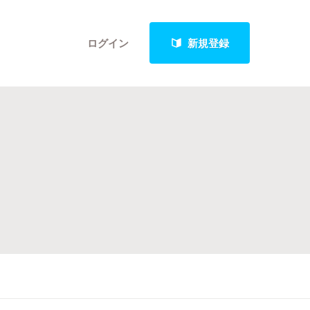
ログイン
新規登録
クト
最新進捗報告から探す