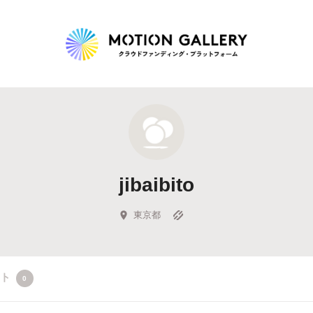
Highlight
人気のプロジェクト
新着プロジェクト
終了間近のプロジェ
jibaibito
Feature
タグから探す
キュレーターから探す
特集から探す
東京都
Legendary
クト
0
最新達成プロジェクト
調達額が大きいプロジェクト