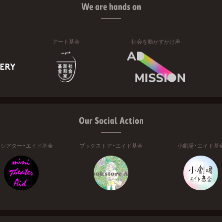
We are hands on
アート基金
社会を動かすかけ声
Our Social Action
ニシアター・エイド基金
ブックストア・エイド基金
小劇場・エイド基