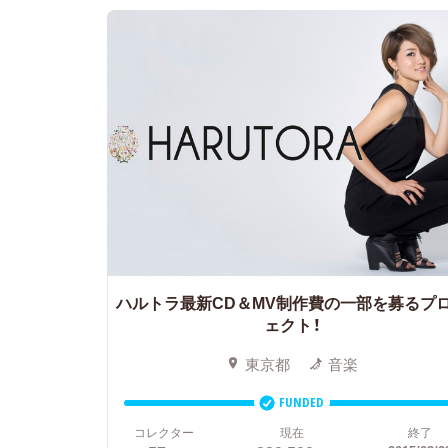
ハルトラ最新CD＆MV制作費の一部を募るプ
ェクト！
東京都
音楽
FUNDED
コレクター
現在
終了