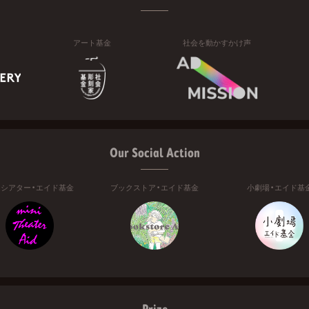
アート基金
社会を動かすかけ声
Our Social Action
ニシアター・エイド基金
ブックストア・エイド基金
小劇場・エイド基