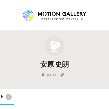
Highlight
人気のプロジェクト
新着プロジェクト
終了間近のプロジェ
安原 史朗
Feature
タグから探す
キュレーターから探す
特集から探す
東京都
Legendary
クト
0
最新達成プロジェクト
調達額が大きいプロジェクト