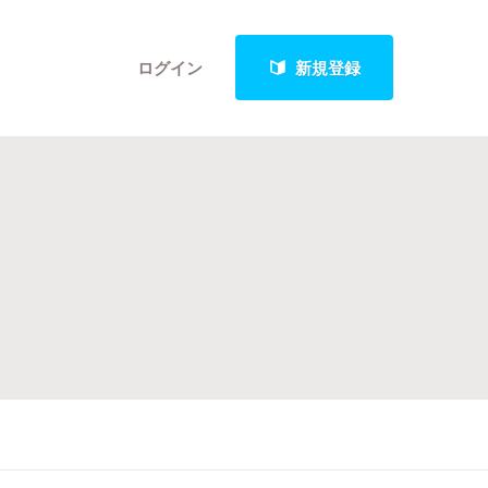
ログイン
新規登録
クト
最新進捗報告から探す