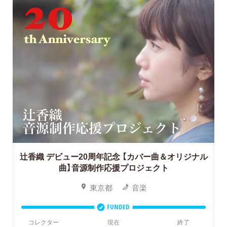
辻香織 デビュー20周年記念
【カバー曲＆オリジナル
曲】音源制作応援プロジェクト
東京都
音楽
FUNDED
コレクター
現在
終了