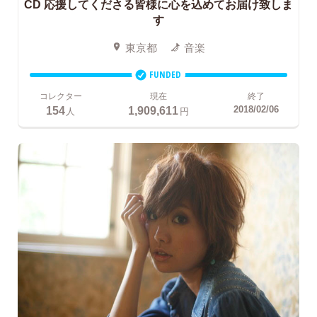
CD
応援してくださる皆様に心を込めてお届け致しま
す
東京都
音楽
FUNDED
コレクター
現在
終了
154
1,909,611
2018/02/06
人
円