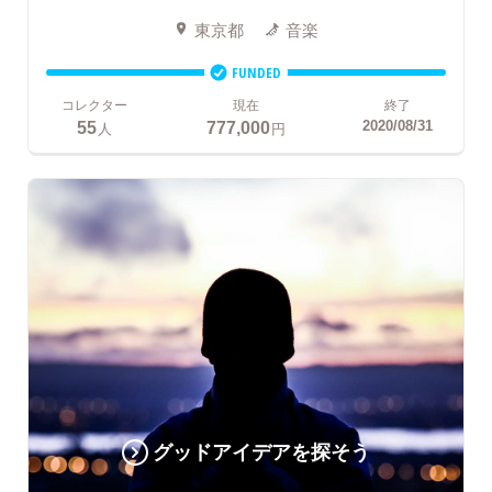
東京都
音楽
FUNDED
コレクター
現在
終了
55
777,000
2020/08/31
人
円
グッドアイデアを探そう