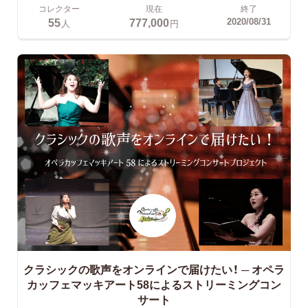
コレクター
現在
終了
55
777,000
2020/08/31
人
円
クラシックの歌声をオンラインで届けたい！
─ オペラ
カッフェマッキアート58によるストリーミングコン
サート