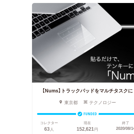
【Nums】トラックパッドをマルチタスクに
東京都
テクノロジー
FUNDED
コレクター
現在
終了
63
152,621
2020/08/1
人
円