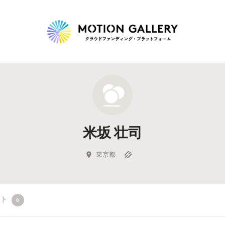
Highlight
人気のプロジェクト
新着プロジェクト
終了間近のプロジェ
米坂 壮司
Feature
タグから探す
キュレーターから探す
特集から探す
東京都
Legendary
クト
0
最新達成プロジェクト
調達額が大きいプロジェクト