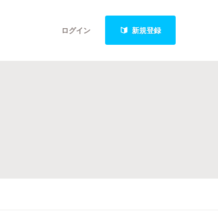
ログイン
新規登録
クト
最新進捗報告から探す