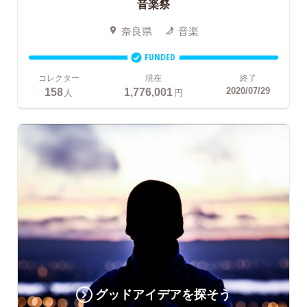
音楽祭
奈良県
音楽
FUNDED
コレクター
現在
終了
158
1,776,001
2020/07/29
人
円
グッドアイデアを探そう