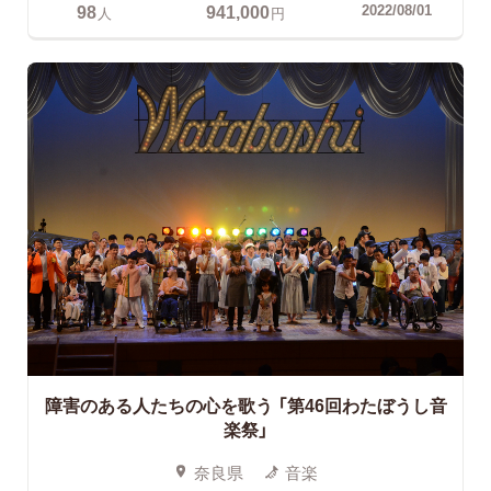
98
941,000
2022/08/01
人
円
障害のある人たちの心を歌う
「第46回わたぼうし音
楽祭」
奈良県
音楽