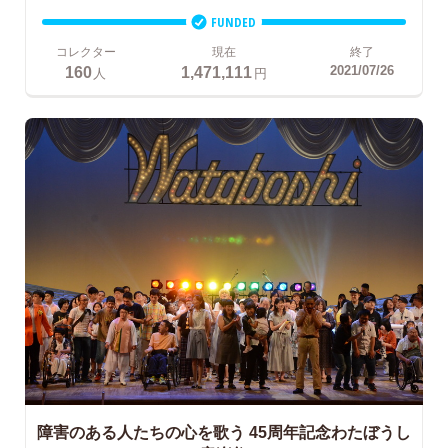
FUNDED
コレクター
現在
終了
160
1,471,111
2021/07/26
人
円
障害のある人たちの心を歌う
45周年記念わたぼうし