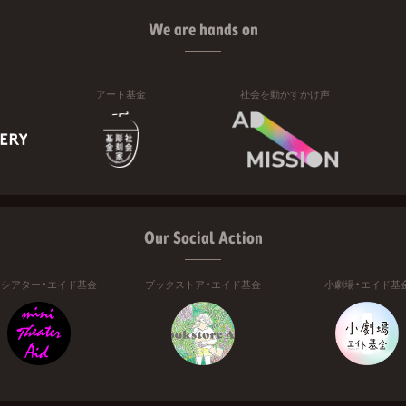
We are hands on
アート基金
社会を動かすかけ声
Our Social Action
ニシアター・エイド基金
ブックストア・エイド基金
小劇場・エイド基