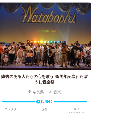
障害のある人たちの心を歌う
45周年記念わたぼ
うし音楽祭
奈良県
音楽
FUNDED
コレクター
現在
終了