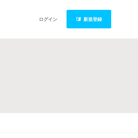
ログイン
新規登録
クト
最新進捗報告から探す