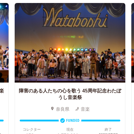
楽
障害のある人たちの心を歌う
45周年記念わたぼ
うし音楽祭
奈良県
音楽
FUNDED
コレクター
現在
終了