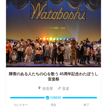
障害のある人たちの心を歌う
45周年記念わたぼうし
音楽祭
奈良県
音楽
FUNDED
コレクター
現在
終了