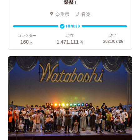
楽祭」
奈良県
音楽
FUNDED
コレクター
現在
終了
160
1,471,111
2021/07/26
人
円