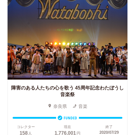
障害のある人たちの心を歌う
45周年記念わたぼうし
音楽祭
奈良県
音楽
FUNDED
コレクター
現在
終了
158
1,776,001
2020/07/29
人
円