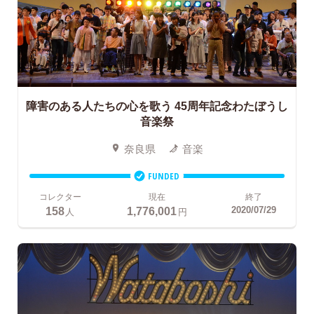
障害のある人たちの心を歌う
45周年記念わたぼうし
音楽祭
奈良県
音楽
FUNDED
コレクター
現在
終了
158
1,776,001
2020/07/29
人
円