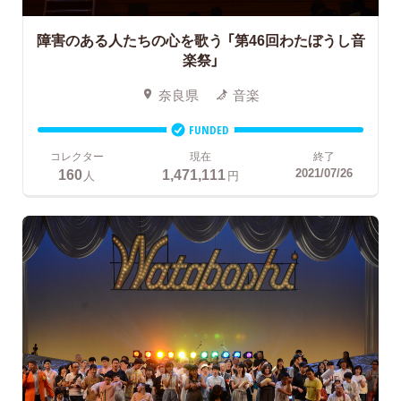
障害のある人たちの心を歌う
「第46回わたぼうし音
楽祭」
奈良県
音楽
FUNDED
コレクター
現在
終了
160
1,471,111
2021/07/26
人
円