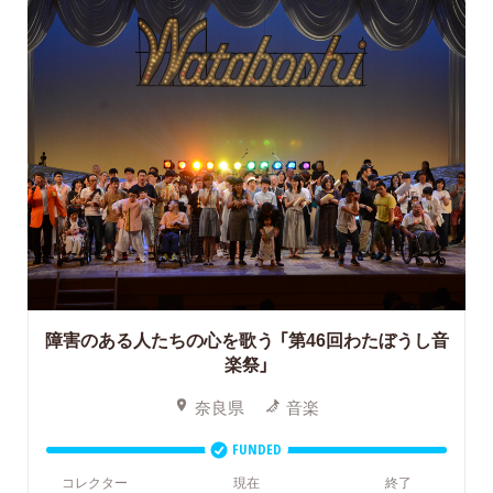
障害のある人たちの心を歌う
「第46回わたぼうし音
楽祭」
奈良県
音楽
FUNDED
コレクター
現在
終了