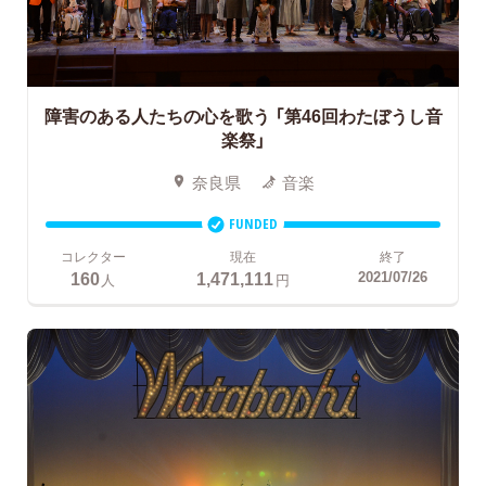
障害のある人たちの心を歌う
「第46回わたぼうし音
楽祭」
奈良県
音楽
FUNDED
コレクター
現在
終了
160
1,471,111
2021/07/26
人
円