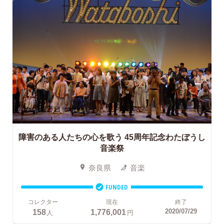
障害のある人たちの心を歌う
45周年記念わたぼうし
音楽祭
奈良県
音楽
FUNDED
コレクター
現在
終了
158
1,776,001
2020/07/29
人
円