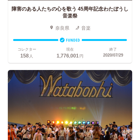
障害のある人たちの心を歌う
45周年記念わたぼうし
音楽祭
奈良県
音楽
FUNDED
コレクター
現在
終了
158
1,776,001
2020/07/29
人
円