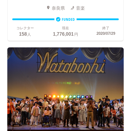
奈良県
音楽
FUNDED
コレクター
現在
終了
158
1,776,001
2020/07/29
人
円