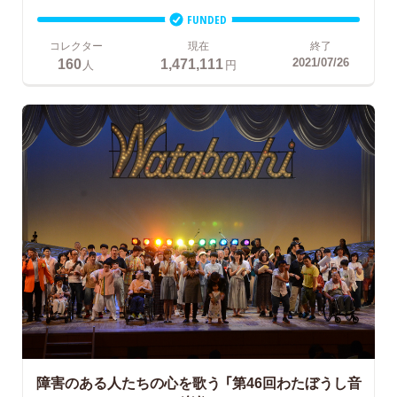
FUNDED
コレクター
現在
終了
160
1,471,111
2021/07/26
人
円
障害のある人たちの心を歌う
「第46回わたぼうし音