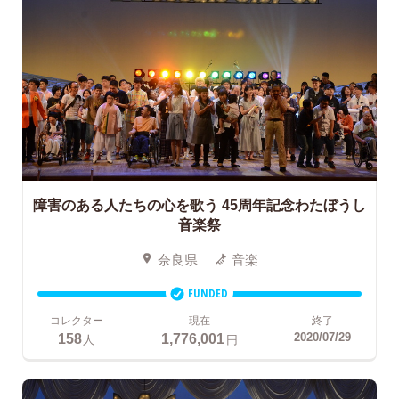
障害のある人たちの心を歌う
45周年記念わたぼうし
音楽祭
奈良県
音楽
FUNDED
コレクター
現在
終了
158
1,776,001
2020/07/29
人
円