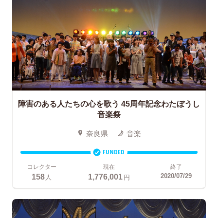
障害のある人たちの心を歌う
45周年記念わたぼうし
音楽祭
奈良県
音楽
FUNDED
コレクター
現在
終了
158
1,776,001
2020/07/29
人
円