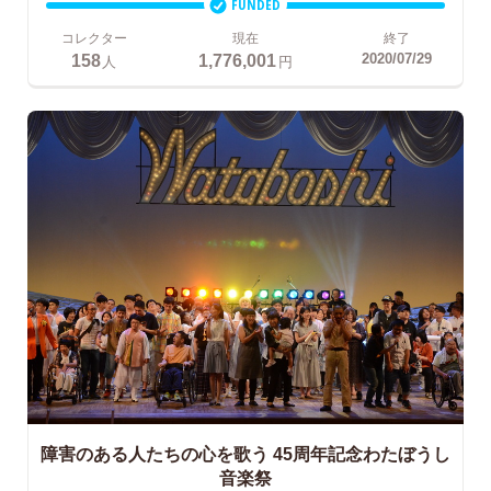
FUNDED
コレクター
現在
終了
158
1,776,001
2020/07/29
人
円
障害のある人たちの心を歌う
45周年記念わたぼうし
音楽祭