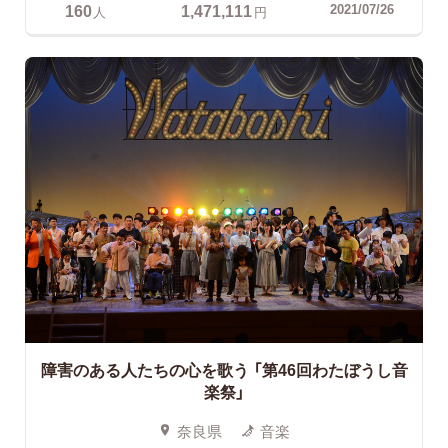
160
1,471,111
2021/07/26
人
円
障害のある人たちの心を歌う
「第46回わたぼうし音
楽祭」
奈良県
音楽