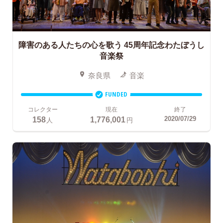
障害のある人たちの心を歌う
45周年記念わたぼうし
音楽祭
奈良県
音楽
FUNDED
コレクター
現在
終了
158
1,776,001
2020/07/29
人
円