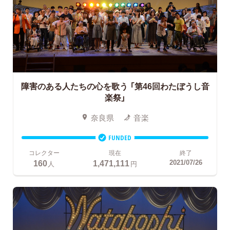
障害のある人たちの心を歌う
「第46回わたぼうし音
楽祭」
奈良県
音楽
FUNDED
コレクター
現在
終了
160
1,471,111
2021/07/26
人
円