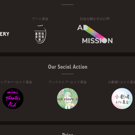
アート基金
社会を動かすかけ声
Our Social Action
ニシアター・エイド基金
ブックストア・エイド基金
小劇場・エイド基