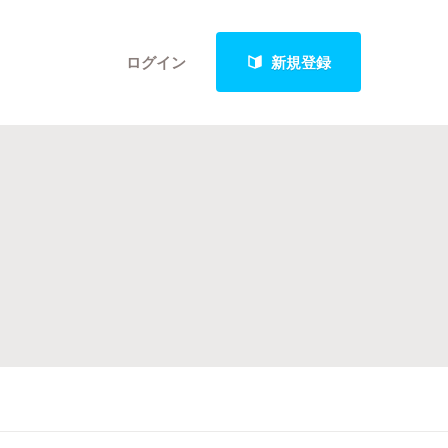
ログイン
新規登録
クト
最新進捗報告から探す