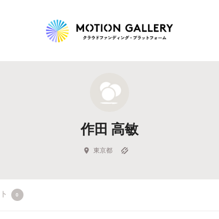
Highlight
人気のプロジェクト
新着プロジェクト
終了間近のプロジェ
作田 高敏
Feature
タグから探す
キュレーターから探す
特集から探す
東京都
Legendary
クト
0
最新達成プロジェクト
調達額が大きいプロジェクト