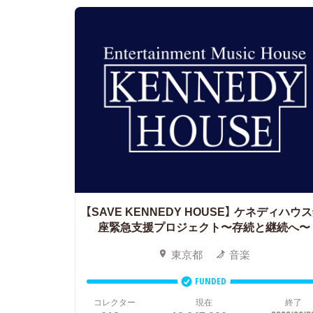
【SAVE KENNEDY HOUSE】
ケネディハウス
座緊急支援プロジェクト〜存続と継続へ〜
東京都
音楽
FUNDED
コレクター
現在
終了