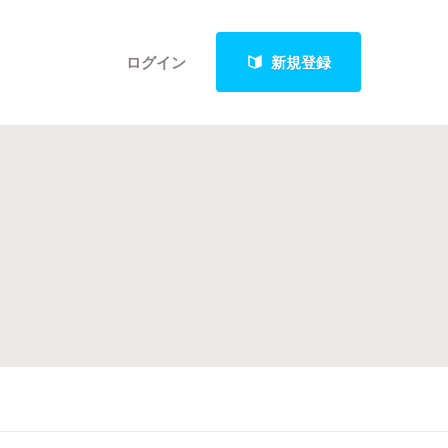
ログイン
新規登録
クト
最新進捗報告から探す