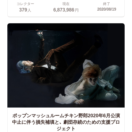
コレクター
現在
終了
379
6,873,986
2020/08/19
人
円
ポップンマッシュルームチキン野郎2020年6月公演
中止に伴う損失補填と、
劇団存続のための支援プロ
ジェクト