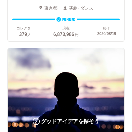
東京都
演劇・ダンス
FUNDED
コレクター
現在
終了
379
6,873,986
2020/08/19
人
円
グッドアイデアを探そう