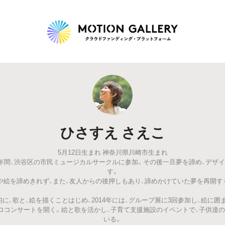
Highlight
人気のプロジェクト
新着プロジェクト
終了間近のプロジェ
ひさすえ さえこ
Feature
5月12日生まれ 神奈川県川崎市生まれ
タグから探す
キュレーターから探す
特集から探す
5年間、渋谷区の市民ミュージカルサークルに参加。その後一旦夢を諦め、デザイ
す。
や絵を諦めきれず、また、友人からの後押しもあり、諦めかけていた夢を再開す
Legendary
格的に、歌と、絵を描くことはじめ、2014年には、グループ展に3回参加し、絵に
ソロコンサートを開く。絵と歌を活かし、子育て支援施設のイベントで、子供達
最新達成プロジェクト
調達額が大きいプロジェクト
いる。