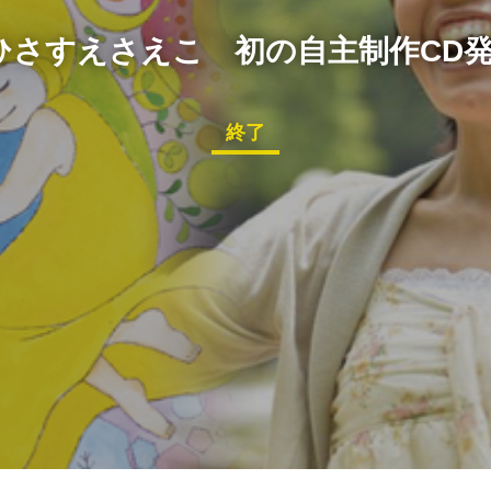
ひさすえさえこ 初の自主制作CD
終了