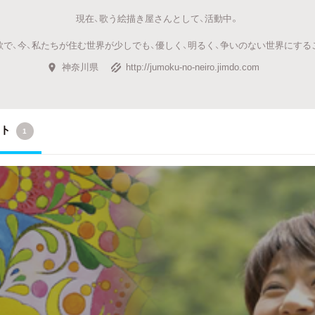
現在、歌う絵描き屋さんとして、活動中。
歌で、今、私たちが住む世界が少しでも、優しく、明るく、争いのない世界にする
神奈川県
http://jumoku-no-neiro.jimdo.com
クト
1