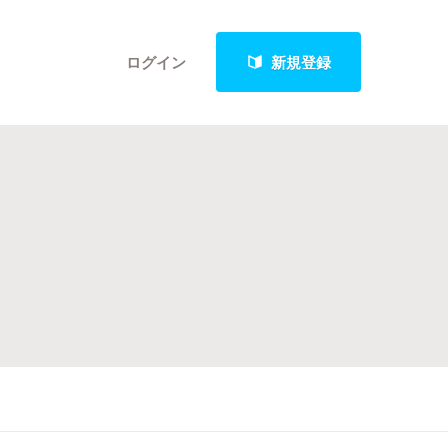
ログイン
新規登録
クト
最新進捗報告から探す