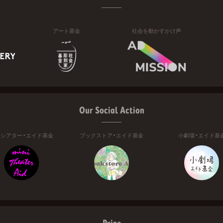
アート基金
社会を動かすかけ声
Our Social Action
ニシアター・エイド基金
ブックストア・エイド基金
小劇場・エイド基