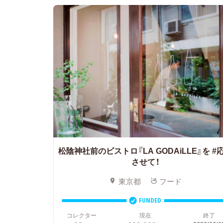
松陰神社前のビストロ『LA GODAiLLE』を
#
させて！
東京都
フード
FUNDED
コレクター
現在
終了