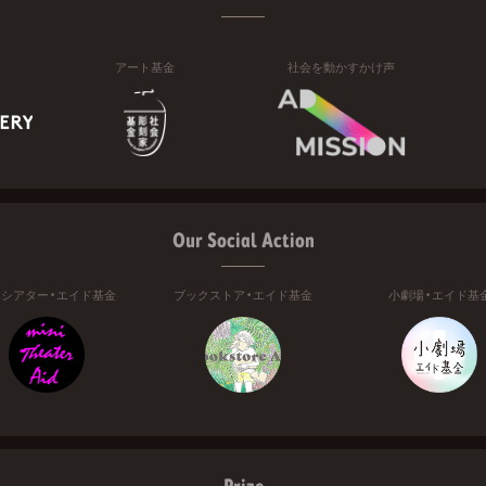
アート基金
社会を動かすかけ声
Our Social Action
ニシアター・エイド基金
ブックストア・エイド基金
小劇場・エイド基