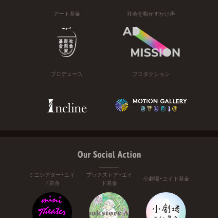
アート基金
社会を動かすかけ声
プロデュース
プロダクション
Our Social Action
ミニシアター・エイ
ブックストア・エイ
小劇場・エイド基金
ド基金
ド基金