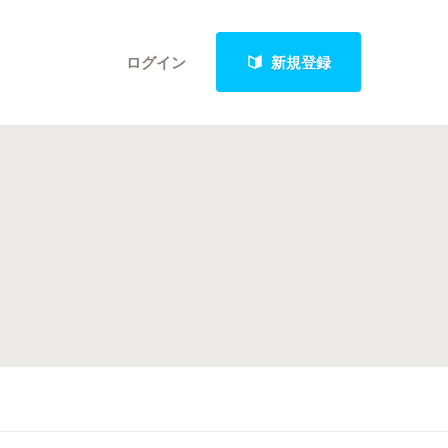
ログイン
新規登録
クト
最新進捗報告から探す