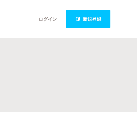
ログイン
新規登録
クト
最新進捗報告から探す