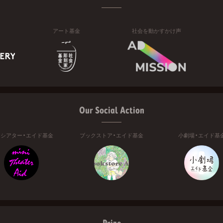
アート基金
社会を動かすかけ声
Our Social Action
ニシアター・エイド基金
ブックストア・エイド基金
小劇場・エイド基