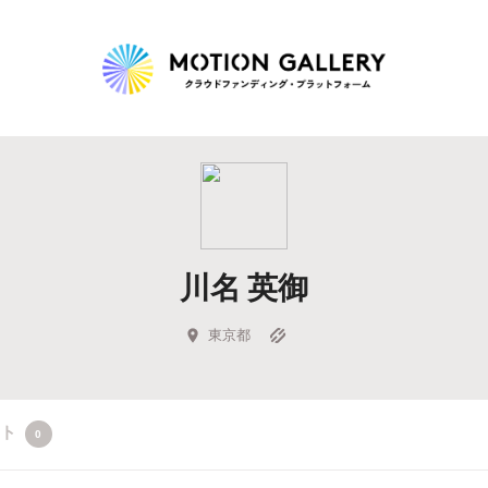
Highlight
人気のプロジェクト
新着プロジェクト
終了間近のプロジェ
川名 英御
Feature
タグから探す
キュレーターから探す
特集から探す
東京都
Legendary
クト
0
最新達成プロジェクト
調達額が大きいプロジェクト