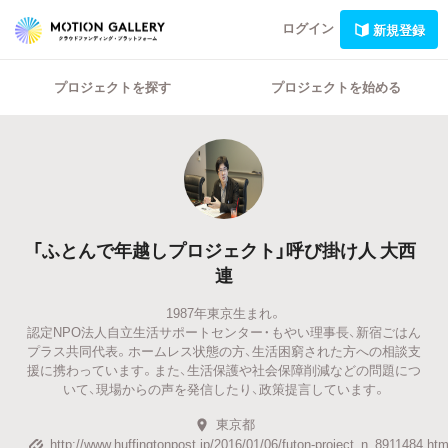
ログイン
新規登録
プロジェクトを探す
プロジェクトを始める
「ふとんで年越しプロジェクト」呼び掛け人 大西
連
1987年東京生まれ。
認定NPO法人自立生活サポートセンター・もやい理事長、新宿ごはん
プラス共同代表。ホームレス状態の方、生活困窮された方への相談支
援に携わっています。また、生活保護や社会保障削減などの問題につ
いて、現場からの声を発信したり、政策提言しています。
東京都
http://www.huffingtonpost.jp/2016/01/06/futon-project_n_8911484.htm