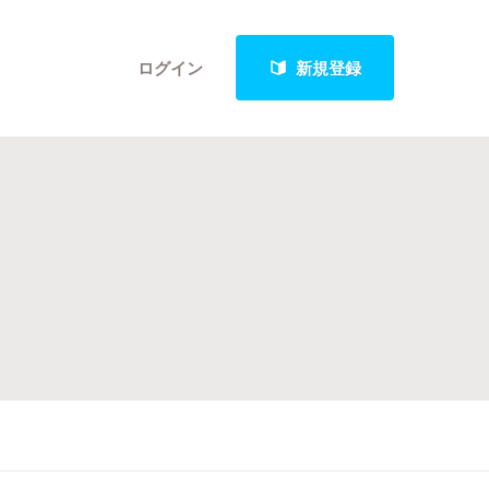
ログイン
新規登録
クト
最新進捗報告から探す