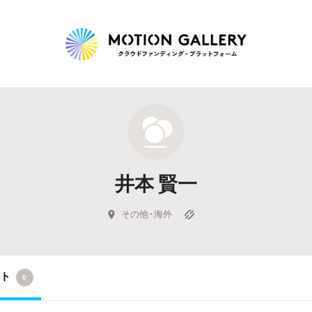
Highlight
人気のプロジェクト
新着プロジェクト
終了間近のプロジェ
井本 賢一
Feature
タグから探す
キュレーターから探す
特集から探す
その他・海外
Legendary
クト
0
最新達成プロジェクト
調達額が大きいプロジェクト