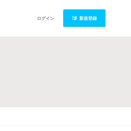
ログイン
新規登録
クト
最新進捗報告から探す