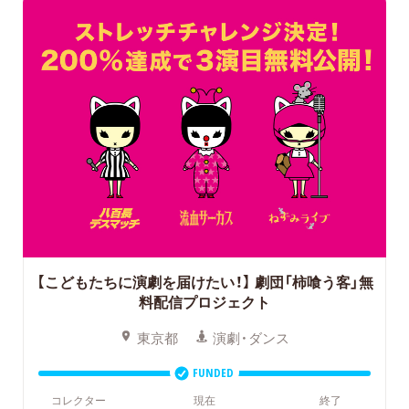
【こどもたちに演劇を届けたい！】
劇団「柿喰う客」無
料配信プロジェクト
東京都
演劇・ダンス
FUNDED
コレクター
現在
終了