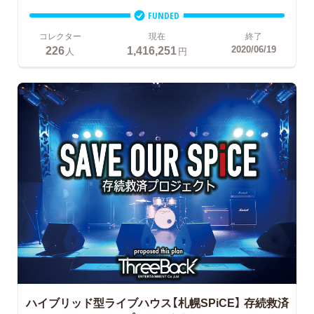
FUNDED
コレクター
現在
終了
226
1,416,251
2020/06/19
人
円
ハイブリッド型ライブハウス【札幌SPiCE】
存続救済