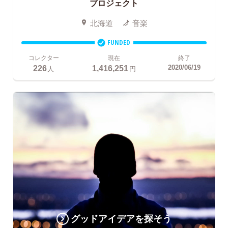
プロジェクト
北海道
音楽
FUNDED
コレクター
現在
終了
226
1,416,251
2020/06/19
人
円
グッドアイデアを探そう