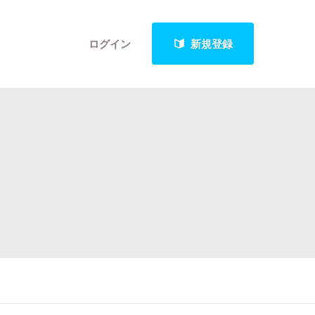
ログイン
新規登録
クト
最新進捗報告から探す