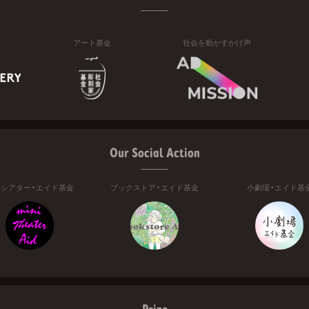
アート基金
社会を動かすかけ声
Our Social Action
ニシアター・エイド基金
ブックストア・エイド基金
小劇場・エイド基