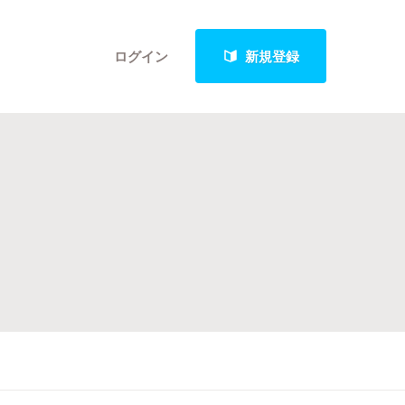
ログイン
新規登録
クト
最新進捗報告から探す