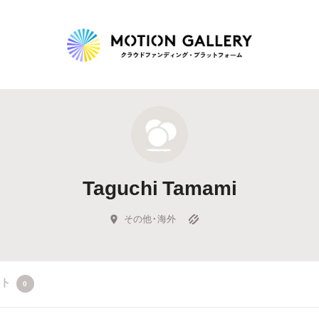
Highlight
人気のプロジェクト
新着プロジェクト
終了間近のプロジェ
Taguchi Tamami
Feature
タグから探す
キュレーターから探す
特集から探す
その他・海外
Legendary
クト
0
最新達成プロジェクト
調達額が大きいプロジェクト