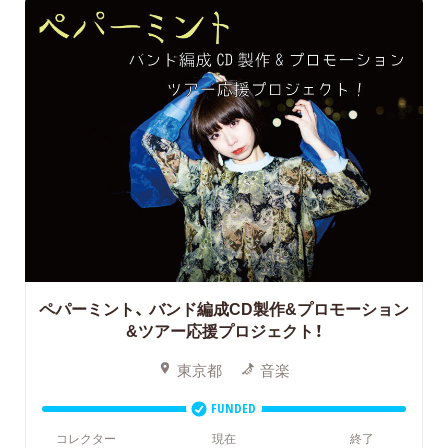
ペパーミント、
バンド編成CD製作&プロモーション
&ツアー応援プロジェクト！
東京都
音楽
FUNDED
コレクター
現在
終了