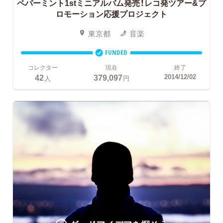
ペパーミント1stミニアルバム発売！レコ発ツアー&プ
ロモーション応援プロジェクト
東京都
音楽
FUNDED
コレクター
現在
終了
42
379,097
2014/12/02
人
円