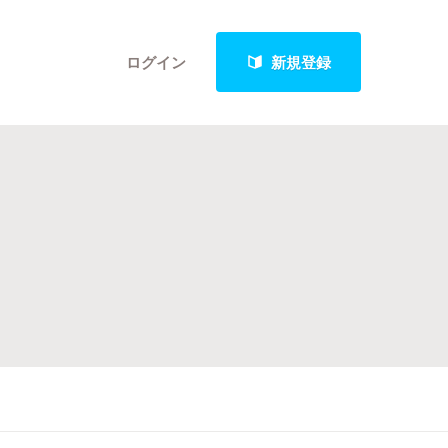
ログイン
新規登録
クト
最新進捗報告から探す